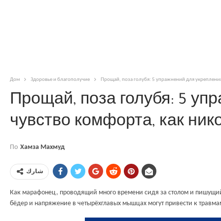
Дом
Здоровье и благополучие
Прощай, поза голубя: 5 упражнений для укрепления
Прощай, поза голубя: 5 уп
чувство комфорта, как ник
По
Хамза Махмуд
شارك
Как марафонец, проводящий много времени сидя за столом и пишущий 
бёдер и напряжение в четырёхглавых мышцах могут привести к травма