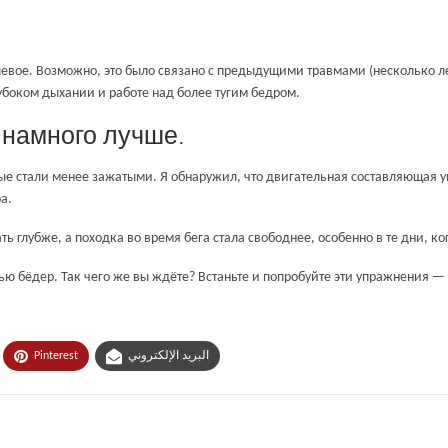
м левое. Возможно, это было связано с предыдущими травмами (несколько
убоком дыхании и работе над более тугим бедром.
 намного лучше.
рые стали менее зажатыми. Я обнаружил, что двигательная составляющая у
а.
ь глубже, а походка во время бега стала свободнее, особенно в те дни, ко
тью бёдер. Так чего же вы ждёте? Встаньте и попробуйте эти упражнения —
Pinterest
البريد الإلكتروني