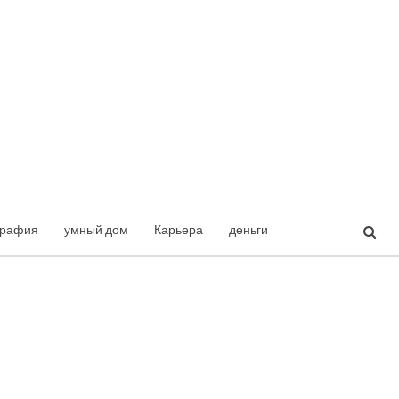
графия
умный дом
Карьера
деньги