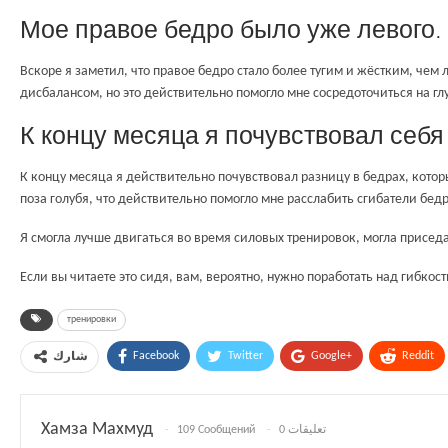
Мое правое бедро было уже левого.
Вскоре я заметил, что правое бедро стало более тугим и жёстким, че
дисбалансом, но это действительно помогло мне сосредоточиться на гл
К концу месяца я почувствовал себя
К концу месяца я действительно почувствовал разницу в бедрах, кото
поза голубя, что действительно помогло мне расслабить сгибатели бедр
Я смогла лучше двигаться во время силовых тренировок, могла приседат
Если вы читаете это сидя, вам, вероятно, нужно поработать над гибкос
тренировки
Facebook
Twitter
Google+
Reddit
شارك
Хамза Махмуд
109 Сообщений
0 تعليقات