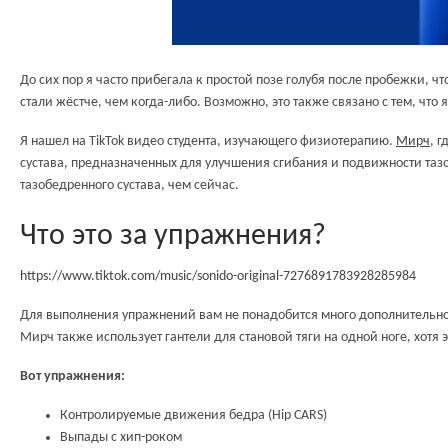
До сих пор я часто прибегала к простой позе голубя после пробежки, ч
стали жёстче, чем когда-либо. Возможно, это также связано с тем, ч
Я нашел на TikTok видео студента, изучающего физиотерапию.
Мирч
, 
сустава, предназначенных для улучшения сгибания и подвижности тазоб
тазобедренного сустава, чем сейчас.
Что это за упражнения?
https://www.tiktok.com/music/sonido-original-7276891783928285984
Для выполнения упражнений вам не понадобится много дополнительно
Мирч также использует гантели для становой тяги на одной ноге, хотя
Вот упражнения:
Контролируемые движения бедра (Hip CARS)
Выпады с хип-роком