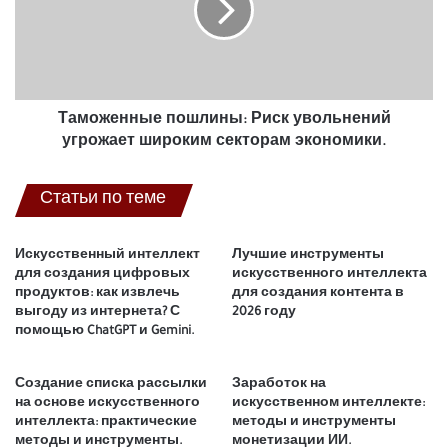
финансовому
угрожает
планированию
широким
секторам
экономики.
Таможенные пошлины: Риск увольнений
угрожает широким секторам экономики.
Статьи по теме
Искусственный интеллект
Лучшие инструменты
для создания цифровых
искусственного интеллекта
продуктов: как извлечь
для создания контента в
выгоду из интернета? С
2026 году
помощью ChatGPT и Gemini.
Создание списка рассылки
Заработок на
на основе искусственного
искусственном интеллекте:
интеллекта: практические
методы и инструменты
методы и инструменты.
монетизации ИИ.