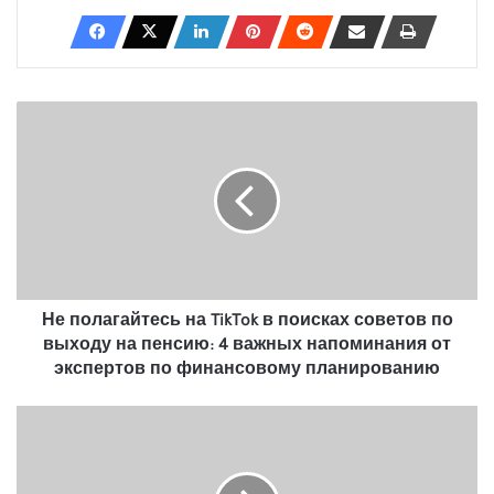
Не
полагайтесь
на
TikTok
в
поисках
советов
по
выходу
на
Не полагайтесь на TikTok в поисках советов по
пенсию:
выходу на пенсию: 4 важных напоминания от
4
экспертов по финансовому планированию
важных
напоминания
Таможенные
от
пошлины:
экспертов
Риск
по
увольнений