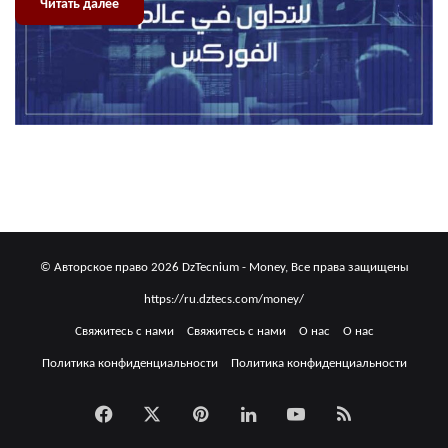
Читать далее
© Авторское право 2026 DzTecnium - Money, Все права защищены
https://ru.dztecs.com/money/
Свяжитесь с нами
Свяжитесь с нами
О нас
О нас
Политика конфиденциальности
Политика конфиденциальности
Facebook
X
Pinterest
LinkedIn
YouTube
RSS