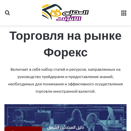
Search for
M
Торговля на рынке
Форекс
Включает в себя набор статей и ресурсов, направленных на
руководство трейдерами и предоставление знаний,
необходимых для понимания и эффективного осуществления
торговли иностранной валютой.
Торговля на Форекс для начинающих может быть чрезвычайно сложной
задачей. Это во многом связано с нереалистичными ожиданиями,
распространенными среди новичков…