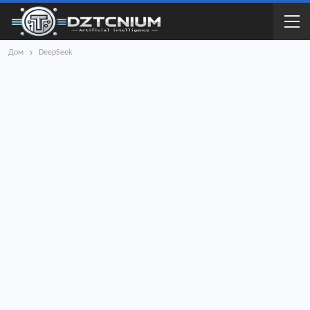
Дом
DeepSeek