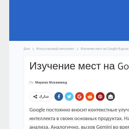
Дом
Искусственный интеллект
Изучение мест на Google Картах
Изучение мест на Goo
По
Марван Мохаммад
شارك
Google постоянно вносит контекстные улу
интеллекта в своих основных продуктах. 
анализа. Аналогично, вызов Gemini во вр