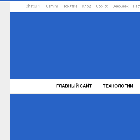
ChatGPT
Gemini
Понятие
Клод
Copilot
DeepSeek
Рас
ГЛАВНЫЙ САЙТ
ТЕХНОЛОГИИ