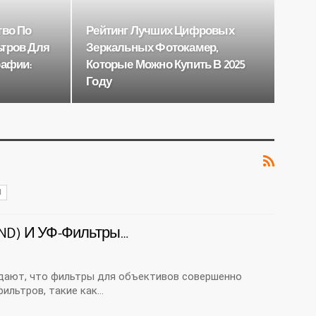
тво По
Рейтинг Лучших Цифровых
тров Для
Зеркальных Фотокамер,
рафии:
Которые Можно Купить В 2025
Году
И
ND) И УФ-Фильтры…
дают, что фильтры для объективов совершенно
ильтров, такие как…