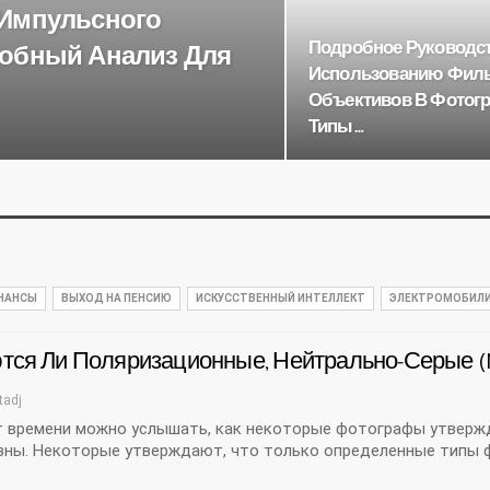
 Импульсного
Подробное Руководс
робный Анализ Для
Использованию Филь
Объективов В Фотог
Типы…
ИНАНСЫ
ВЫХОД НА ПЕНСИЮ
ИСКУССТВЕННЫЙ ИНТЕЛЛЕКТ
ЭЛЕКТРОМОБИЛ
тся Ли Поляризационные, Нейтрально-Серые (
tadj
т времени можно услышать, как некоторые фотографы утверж
зны. Некоторые утверждают, что только определенные типы ф