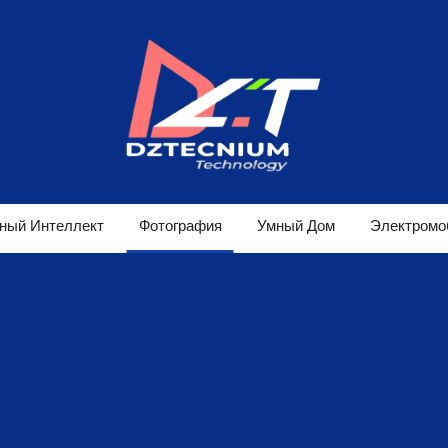
ный Интеллект
Фотография
Умный Дом
Электромо
Игры