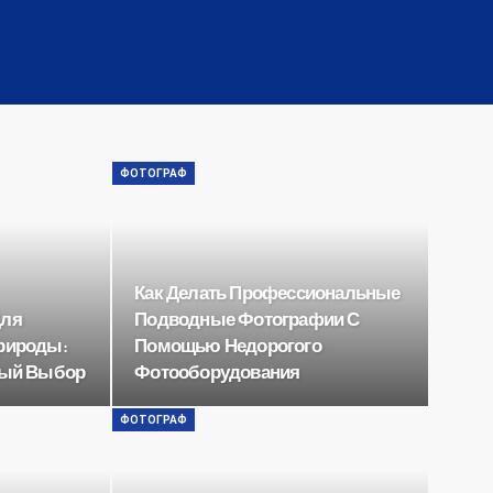
ФОТОГРАФ
Как Делать Профессиональные
Для
Подводные Фотографии С
рироды:
Помощью Недорогого
ный Выбор
Фотооборудования
ФОТОГРАФ