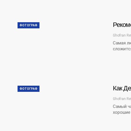
Реком
ФОТОГРАФ
Ghofran Re
Самая лю
сложится
Как Д
ФОТОГРАФ
Ghofran Re
Самый ча
хорошие