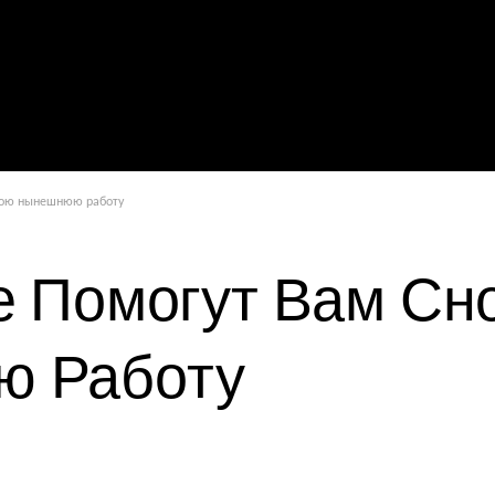
свою нынешнюю работу
е Помогут Вам Сн
ю Работу