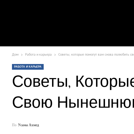
Дом
Работа и карьера
Советы, которые помогут вам снова полюбить 
РАБОТА И КАРЬЕРА
Советы, Которы
Свою Нынешню
По
Усама Ахмед