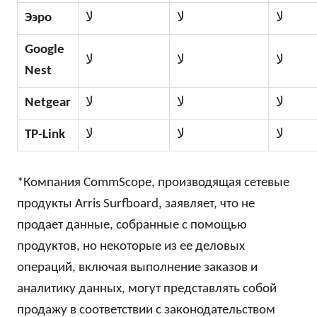
Ээро
لا
لا
لا
Google
لا
لا
لا
Nest
Netgear
لا
لا
لا
TP-Link
لا
لا
لا
*Компания CommScope, производящая сетевые
продукты Arris Surfboard, заявляет, что не
продает данные, собранные с помощью
продуктов, но некоторые из ее деловых
операций, включая выполнение заказов и
аналитику данных, могут представлять собой
продажу в соответствии с законодательством