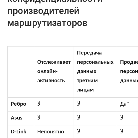
производителей
маршрутизаторов
Передача
Отслеживает
персональных
Прода
онлайн-
данных
персо
активность
третьим
данны
лицам
Ребро
لا
لا
Да*
Asus
لا
لا
لا
D-Link
Непонятно
لا
لا