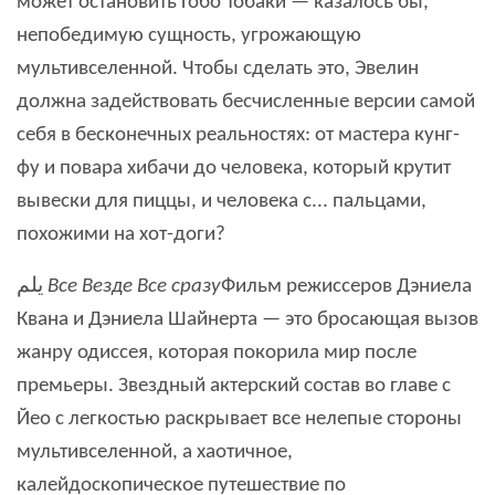
может остановить Гобо Тобаки — казалось бы,
непобедимую сущность, угрожающую
мультивселенной. Чтобы сделать это, Эвелин
должна задействовать бесчисленные версии самой
себя в бесконечных реальностях: от мастера кунг-
фу и повара хибачи до человека, который крутит
вывески для пиццы, и человека с... пальцами,
похожими на хот-доги?
يلم
Все Везде Все сразу
Фильм режиссеров Дэниела
Квана и Дэниела Шайнерта — это бросающая вызов
жанру одиссея, которая покорила мир после
премьеры. Звездный актерский состав во главе с
Йео с легкостью раскрывает все нелепые стороны
мультивселенной, а хаотичное,
калейдоскопическое путешествие по